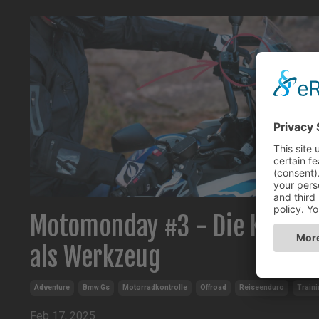
Motomonday #3 - Die Kuppl
als Werkzeug
Adventure
Bmw Gs
Motorradkontrolle
Offroad
Reiseenduro
Traini
Feb 17, 2025