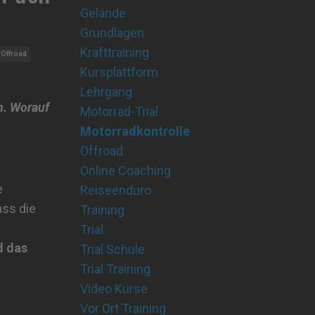
Gelände
Grundlagen
Krafttraining
Offroad
Kursplattform
Lehrgang
n. Worauf
Motorrad-Trial
Motorradkontrolle
Offroad
Online Coaching
e
Reiseenduro
ass die
Training
Trial
d das
Trial Schule
Trial Training
Video Kurse
Vor Ort Training