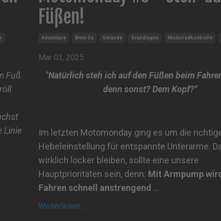
Füßen!
o
Adventure
Bmw Gs
Gelände
Grundlagen
Motorradkontrolle
Mar 03, 2025
am Fuß
"Natürlich steh ich auf den Füßen beim Fahre
öll
denn sonst? Dem Kopf?"
uchst
 Linie
Im letzten Motomonday ging es um die richtig
Hebeleinstellung für entspannte Unterarme. D
wirklich locker bleiben, sollte eine unsere
Hauptprioritäten sein, denn:
Mit Armpump wir
Fahren schnell anstrengend
...
Weiterlesen...