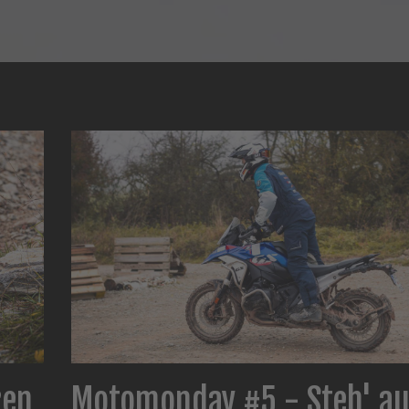
ren
Motomonday #5 - Steh' au