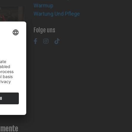
Warmup
Wartung Und Pflege
Folge uns
omente