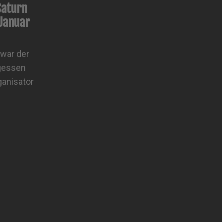
Saturn
Januar
 war der
rgessen
ganisator