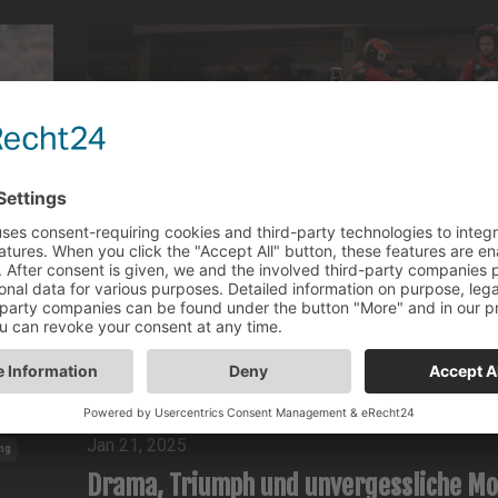
ung
ADAC Hallentrial 2025
Event
Motorrad-Trial
Motorradkontrolle
Trial
Jan 21, 2025
ng
Drama, Triumph und unvergessliche M